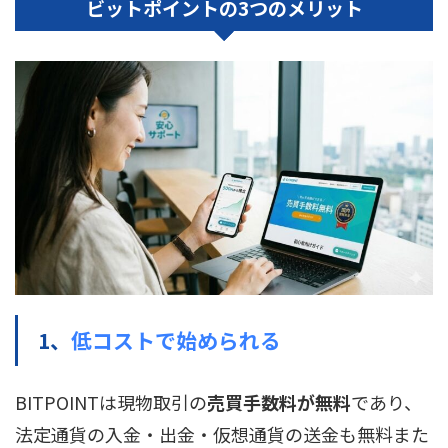
ビットポイントの
3つの
メリット
1、
低コストで始められる
BITPOINTは現物取引の
売買手数料が無料
であり、
法定通貨の入金・出金・仮想通貨の送金も無料また